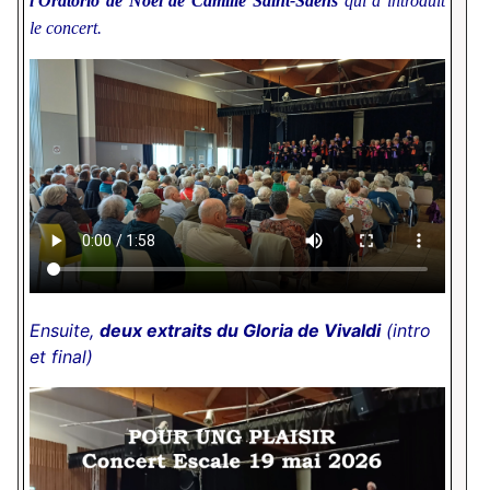
l'Oratorio de Noël de Camille Saint-Saens
qui a introduit
le concert.
Ensuite,
deux extraits du Gloria de Vivaldi
(intro
et final)