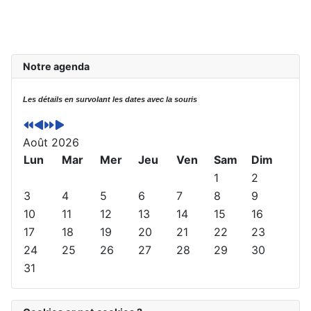
A
M
A
M
Notre agenda
n
o
n
o
n
i
n
i
Les détails en survolant les dates avec la souris
é
s
é
s
e
p
e
s
p
r
s
u
Août 2026
r
é
u
i
Lun
Mar
Mer
Jeu
Ven
Sam
Dim
é
c
i
v
1
2
c
é
v
a
3
4
5
6
7
8
9
é
d
a
n
10
11
12
13
14
15
16
d
e
n
t
17
18
19
20
21
22
23
e
n
t
24
25
26
27
28
29
30
n
t
e
31
t
e