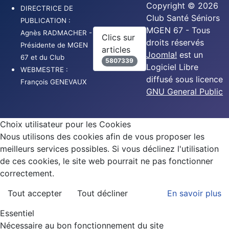
Copyright © 2026
DIRECTRICE DE
Club Santé Séniors
PUBLICATION :
MGEN 67 - Tous
Agnès RADMACHER -
Clics sur
droits réservés
Présidente de MGEN
articles
Joomla!
est un
67 et du Club
5807339
Logiciel Libre
WEBMESTRE :
diffusé sous licence
François GENEVAUX
GNU General Public
Choix utilisateur pour les Cookies
Nous utilisons des cookies afin de vous proposer les
meilleurs services possibles. Si vous déclinez l'utilisation
de ces cookies, le site web pourrait ne pas fonctionner
correctement.
Tout accepter
Tout décliner
En savoir plus
Essentiel
Nécessaire au bon fonctionnement du site