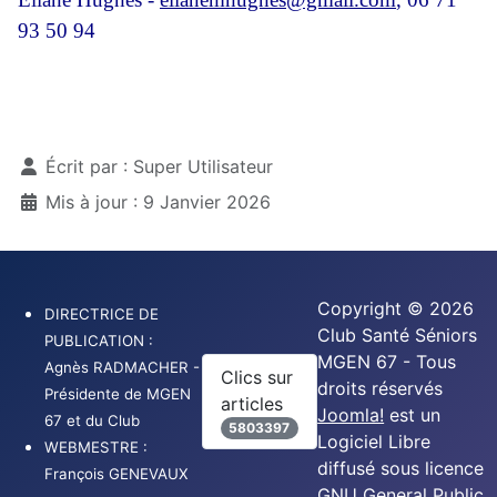
93 50 94
Détails
Écrit par :
Super Utilisateur
Mis à jour : 9 Janvier 2026
Copyright © 2026
DIRECTRICE DE
Club Santé Séniors
PUBLICATION :
MGEN 67 - Tous
Agnès RADMACHER -
Clics sur
droits réservés
Présidente de MGEN
articles
Joomla!
est un
67 et du Club
5803397
Logiciel Libre
WEBMESTRE :
diffusé sous licence
François GENEVAUX
GNU General Public