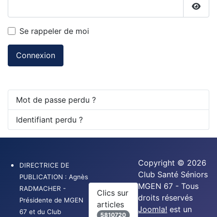
Affic
Se rappeler de moi
Connexion
Mot de passe perdu ?
Identifiant perdu ?
Copyright © 2026
DIRECTRICE DE
Club Santé Séniors
PUBLICATION : Agnès
MGEN 67 - Tous
RADMACHER -
Clics sur
droits réservés
Présidente de MGEN
articles
Joomla!
est un
67 et du Club
5810720