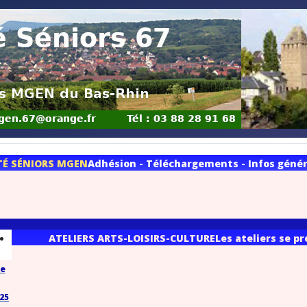
TÉ SÉNIORS MGEN
Adhésion - Téléchargements - Infos généra
ATELIERS ARTS-LOISIRS-CULTURE
Les ateliers se p
se
025