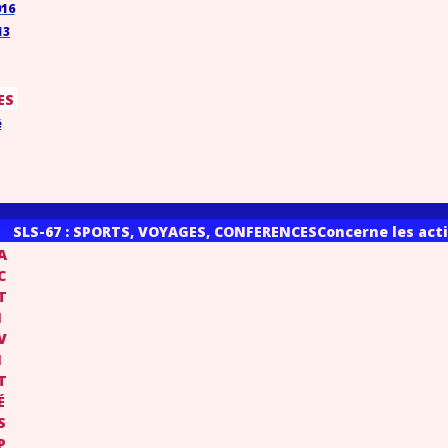
016
13
ES
é
SLS-67 : SPORTS, VOYAGES, CONFERENCES
Concerne les acti
A
C
T
I
V
I
T
É
S
P