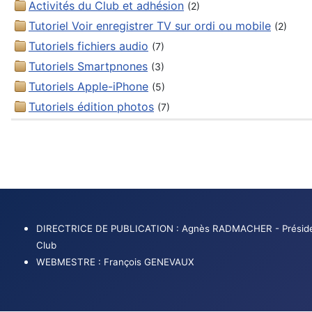
Activités du Club et adhésion
(2)
Tutoriel Voir enregistrer TV sur ordi ou mobile
(2)
Tutoriels fichiers audio
(7)
Tutoriels Smartpnones
(3)
Tutoriels Apple-iPhone
(5)
Tutoriels édition photos
(7)
DIRECTRICE DE PUBLICATION : Agnès RADMACHER - Préside
Club
WEBMESTRE : François GENEVAUX