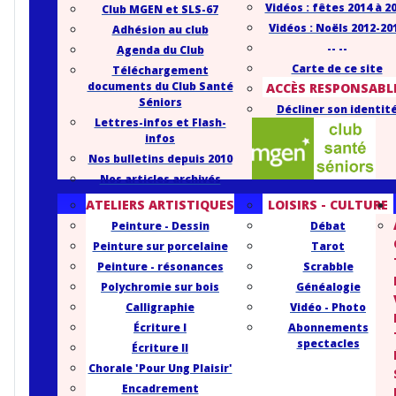
Vidéos : fêtes 2014 à 2
Club MGEN et SLS-67
Vidéos : Noëls 2012-20
Adhésion au club
-- --
Agenda du Club
Carte de ce site
Téléchargement
documents du Club Santé
ACCÈS RESPONSABL
Séniors
Décliner son identit
Lettres-infos et Flash-
infos
Nos bulletins depuis 2010
Nos articles archivés
ATELIERS ARTISTIQUES
LOISIRS - CULTURE
Peinture - Dessin
Débat
Peinture sur porcelaine
Tarot
Peinture - résonances
Scrabble
Polychromie sur bois
Généalogie
Calligraphie
Vidéo - Photo
Écriture I
Abonnements
spectacles
Écriture II
Chorale 'Pour Ung Plaisir'
Encadrement