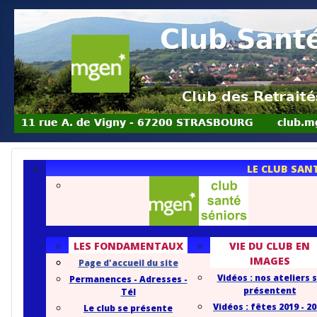
LE CLUB SAN
LES FONDAMENTAUX
VIE DU CLUB EN
IMAGES
Page d'accueil du site
Vidéos : nos ateliers 
Permanences - Adresses -
présentent
Tél
Vidéos : fêtes 2019 - 2
Le club se présente