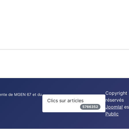
Copyright
nte de MGEN 67 et du
réservés
Clics sur articles
Joomla!
es
5766352
Public