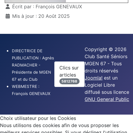
Détails
Écrit par :
François GENEVAUX
Mis à jour : 20 Août 2025
Copyright © 2026
DIRECTRICE DE
Club Santé Séniors
PUBLICATION : Agnès
MGEN 67 - Tous
RADMACHER -
Clics sur
droits réservés
Présidente de MGEN
articles
Joomla!
est un
67 et du Club
5812768
Logiciel Libre
WEBMESTRE :
diffusé sous licence
François GENEVAUX
GNU General Public
Choix utilisateur pour les Cookies
Nous utilisons des cookies afin de vous proposer les
meilleurs services possibles. Si vous déclinez l'utilisation