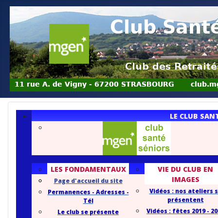
LE CLUB SAN
LES FONDAMENTAUX
VIE DU CLUB EN
IMAGES
Page d'accueil du site
Vidéos : nos ateliers 
Permanences - Adresses -
présentent
Tél
Vidéos : fêtes 2019 - 2
Le club se présente