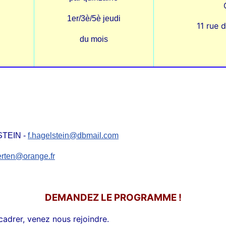
1er/3è/5è jeudi
11 rue 
du mois
LSTEIN -
f.hagelstein@dbmail.com
erten@orange.fr
DEMANDEZ LE PROGRAMME !
adrer, venez nous rejoindre.