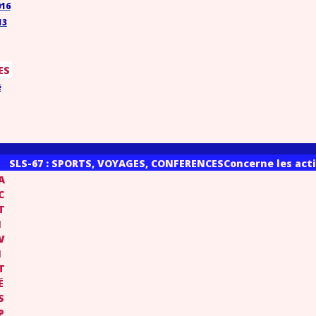
016
13
ES
é
SLS-67 : SPORTS, VOYAGES, CONFERENCES
Concerne les acti
A
C
T
I
V
I
T
É
S
P