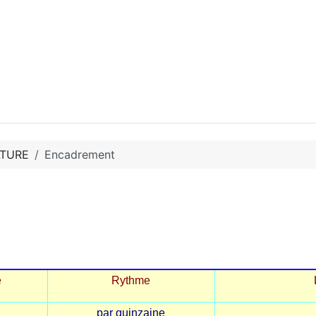
LTURE
Encadrement
e
Rythme
par quinzaine