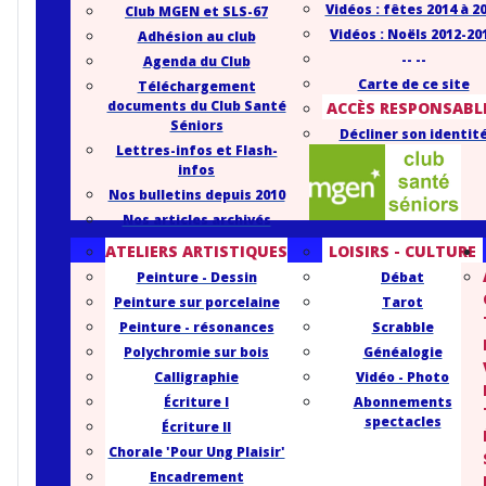
Vidéos : fêtes 2014 à 2
Club MGEN et SLS-67
Vidéos : Noëls 2012-20
Adhésion au club
-- --
Agenda du Club
Carte de ce site
Téléchargement
documents du Club Santé
ACCÈS RESPONSABL
Séniors
Décliner son identit
Lettres-infos et Flash-
infos
Nos bulletins depuis 2010
Nos articles archivés
ATELIERS ARTISTIQUES
LOISIRS - CULTURE
Peinture - Dessin
Débat
Peinture sur porcelaine
Tarot
Peinture - résonances
Scrabble
Polychromie sur bois
Généalogie
Calligraphie
Vidéo - Photo
Écriture I
Abonnements
spectacles
Écriture II
Chorale 'Pour Ung Plaisir'
Encadrement