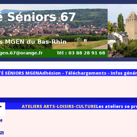
TÉ SÉNIORS MGEN
Adhésion - Téléchargements - Infos généra
ATELIERS ARTS-LOISIRS-CULTURE
Les ateliers se p
se
025